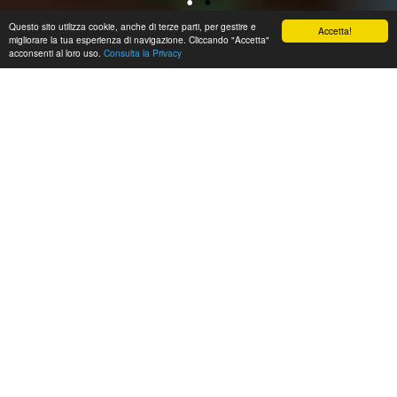
Questo sito utilizza cookie, anche di terze parti, per gestire e
Accetta!
migliorare la tua esperienza di navigazione. Cliccando "Accetta"
1
acconsenti al loro uso.
Consulta la Privacy
Book now
Offerte
Telefono
Whatsapp
Navigatore
Il ristorante Giardino dell’Aegusa a Favignana è il
luogo ideale in cui assaporare i gusti della cucina
tradizionale isolana e del territorio della Sicilia
Occidentale.
In un’atmosfera intima ed elegante le nostre
ricette stuzzicheranno i vostri palati.
I prodotti di tonnara vi racconteranno la storia
dell’isola con le loro molteplici fragranze ed i
colori intensi delle pietanze più tipiche
ingentilite dalle capacità innovative del nostro
chef.