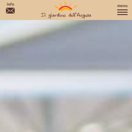
info
menu