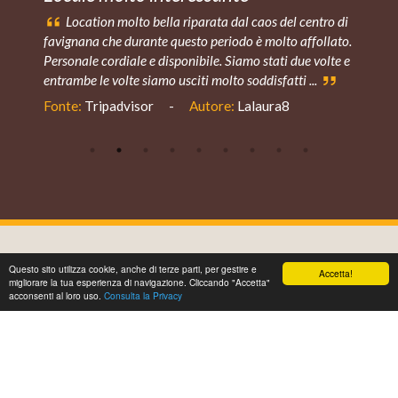
Location molto bella riparata dal caos del centro di
favignana che durante questo periodo è molto affollato.
P
Personale cordiale e disponibile. Siamo stati due volte e
q
entrambe le volte siamo usciti molto soddisfatti ...
p
Fonte:
Tripadvisor
-
Autore:
Lalaura8
SCOPRI LE ALTRE NOSTRE STRUTTURE
Questo sito utilizza cookie, anche di terze parti, per gestire e
Accetta!
migliorare la tua esperienza di navigazione. Cliccando "Accetta"
1
acconsenti al loro uso.
Consulta la Privacy
Book now
Offerte
Telefono
Whatsapp
Navigatore