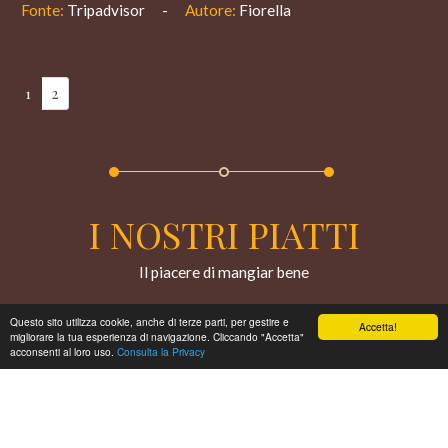
Fonte:
Tripadvisor
-
Autore:
Fiorella
1
2
I NOSTRI PIATTI
Il piacere di mangiar bene
Questo sito utilizza cookie, anche di terze parti, per gestire e
Accetta!
migliorare la tua esperienza di navigazione. Cliccando "Accetta"
1
acconsenti al loro uso.
Consulta la Privacy
Book now
Offerte
Telefono
Whatsapp
Navigatore